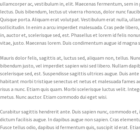
ullamcorper ac, vestibulum in, elit. Maecenas fermentum, sem in p
lectus. Duis bibendum, lectus ut viverra rhoncus, dolor nunc faucib
Quisque porta. Aliquam erat volutpat. Vestibulum erat nulla, ull
sollicitudin. In enim a arcu imperdiet malesuada. Cras pede liber
in, auctor et, scelerisque sed, est. Phasellus et lorem id felis n
vitae, justo. Maecenas lorem. Duis condimentum augue id magna 
Mauris dolor felis, sagittis at, luctus sed, aliquam non, tellus. Nu
bibendum justo, vel imperdiet sapien wisi sed libero. Nullam dap
scelerisque sed, est. Suspendisse sagittis ultrices augue. Duis ant
habitant morbi tristique senectus et netus et malesuada fames ac
risus a nunc. Etiam quis quam. Morbi scelerisque luctus velit. Int
metus. Nunc auctor. Etiam commodo dui eget wisi.
Curabitur sagittis hendrerit ante. Duis sapien nunc, commodo et, i
dictum facilisis augue. In dapibus augue non sapien. Cras elementum
Fusce tellus odio, dapibus id fermentum quis, suscipit id erat. Et