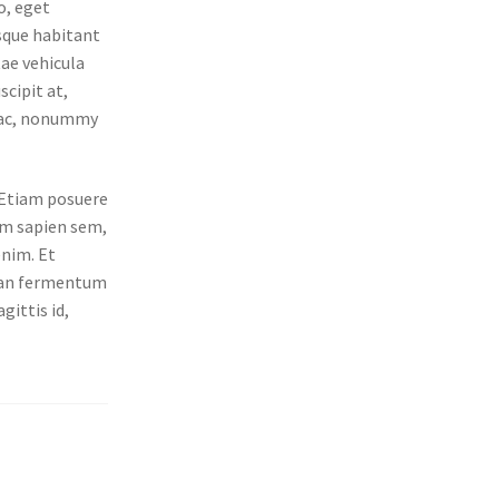
o, eget
esque habitant
tae vehicula
scipit at,
e ac, nonummy
. Etiam posuere
am sapien sem,
enim. Et
nean fermentum
gittis id,