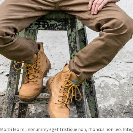
Morbi leo mi, nonummy eget tristique non, rhoncus non leo. Integ