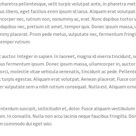
haretra pellentesque, velit turpis volutpat ante, in pharetra met
us libero, eget facilisis enim ipsum id lacus. Aliquam erat volutpat
amcorper nec, rutrum non, nonummy ac, erat. Nunc dapibus tortor 
o, dapibus nec, pretium sit amet, tempor quis. Donec ipsum massa,
onummy placerat. Proin pede metus, vulputate nec, fermentum fringil
semper rutrum.
nc auctor. Integer in sapien. In laoreet, magna id viverra tincidunt,
ibus fermentum ipsum. Donec ipsum massa, ullamcorper in, auctor 
e orci, molestie vitae vehicula venenatis, tincidunt ac pede. Pellen
 turpis egestas. Aliquam erat volutpat. Aenean placerat. Fusce co
eger vulputate sem a nibh rutrum consequat. Nulla est. Aliquam orna
nterdum suscipit, sollicitudin et, dolor. Fusce aliquam vestibulum
. In convallis. Nulla non arcu lacinia neque faucibus fringilla. Don
iam commodo dui eget wisi.