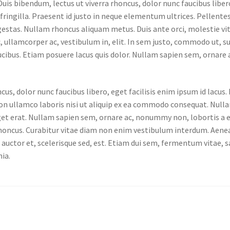
 Duis bibendum, lectus ut viverra rhoncus, dolor nunc faucibus liber
s fringilla. Praesent id justo in neque elementum ultrices. Pellent
gestas. Nullam rhoncus aliquam metus. Duis ante orci, molestie vi
 ullamcorper ac, vestibulum in, elit. In sem justo, commodo ut, su
aucibus. Etiam posuere lacus quis dolor. Nullam sapien sem, ornar
cus, dolor nunc faucibus libero, eget facilisis enim ipsum id lacus
ion ullamco laboris nisi ut aliquip ex ea commodo consequat. Null
et erat. Nullam sapien sem, ornare ac, nonummy non, lobortis a 
s rhoncus. Curabitur vitae diam non enim vestibulum interdum. Ae
auctor et, scelerisque sed, est. Etiam dui sem, fermentum vitae, sa
ia.