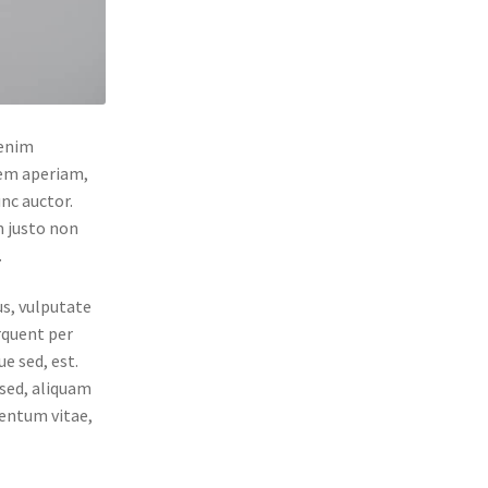
 enim
rem aperiam,
unc auctor.
m justo non
.
us, vulputate
orquent per
e sed, est.
 sed, aliquam
mentum vitae,