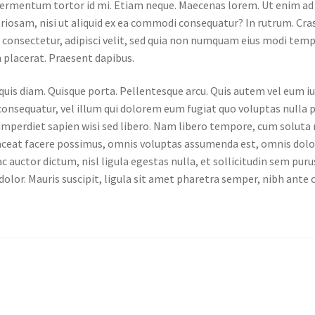
fermentum tortor id mi. Etiam neque. Maecenas lorem. Ut enim a
riosam, nisi ut aliquid ex ea commodi consequatur? In rutrum. Cr
 consectetur, adipisci velit, sed quia non numquam eius modi temp
placerat. Praesent dapibus.
quis diam. Quisque porta. Pellentesque arcu. Quis autem vel eum i
consequatur, vel illum qui dolorem eum fugiat quo voluptas nulla p
 imperdiet sapien wisi sed libero. Nam libero tempore, cum soluta 
aceat facere possimus, omnis voluptas assumenda est, omnis dolo
auctor dictum, nisl ligula egestas nulla, et sollicitudin sem purus 
olor. Mauris suscipit, ligula sit amet pharetra semper, nibh ante 