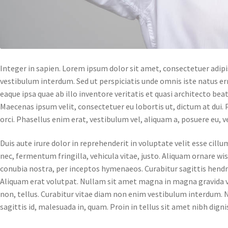
Integer in sapien. Lorem ipsum dolor sit amet, consectetuer adipis
vestibulum interdum. Sed ut perspiciatis unde omnis iste natus
eaque ipsa quae ab illo inventore veritatis et quasi architecto bea
Maecenas ipsum velit, consectetuer eu lobortis ut, dictum at dui.
orci. Phasellus enim erat, vestibulum vel, aliquam a, posuere eu, 
Duis aute irure dolor in reprehenderit in voluptate velit esse cill
nec, fermentum fringilla, vehicula vitae, justo. Aliquam ornare wi
conubia nostra, per inceptos hymenaeos. Curabitur sagittis hendre
Aliquam erat volutpat. Nullam sit amet magna in magna gravida veh
non, tellus. Curabitur vitae diam non enim vestibulum interdum. N
sagittis id, malesuada in, quam. Proin in tellus sit amet nibh digni