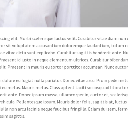
cing elit. Morbi scelerisque luctus velit. Curabitur vitae diam non
 error sit voluptatem accusantium doloremque laudantium, totam 
tae vitae dicta sunt explicabo. Curabitur sagittis hendrerit ante. N
 Praesent id justo in neque elementum ultrices. Curabitur bibendu
velit. Praesent in mauris eu tortor porttitor accumsan. Nunc auctor
um dolore eu fugiat nulla pariatur. Donec vitae arcu. Proin pede met
si eu metus. Mauris metus. Class aptent taciti sociosqu ad litora t
rit ante. Donec ipsum massa, ullamcorper in, auctor et, scelerisqu
icula. Pellentesque ipsum. Mauris dolor felis, sagittis at, luctus
ulla non arcu lacinia neque faucibus fringilla. Etiam dui sem, fer
ssim sagittis.