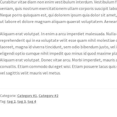
Curabitur vitae diam non enim vestibulum interdum. Vestibulum 
veniam, quis nostrum exercitationem ullam corporis suscipit labo
Neque porro quisquam est, qui dolorem ipsum quia dolor sit amet,
ut labore et dolore magnam aliquam quaerat voluptatem. Aenean 
Aliquam erat volutpat. In enim a arcu imperdiet malesuada. Nulla 
reprehenderit qui in ea voluptate velit esse quam nihil molestiae 
laoreet, magna id viverra tincidunt, sem odio bibendum justo, vel
eligendi optio cumque nihil impedit quo minus id quod maxime pl
Aliquam erat volutpat. Donec vitae arcu. Morbi imperdiet, mauris ac 
convallis. Etiam commodo dui eget wisi. Etiam posuere lacus quis d
vel sagittis velit mauris vel metus.
Categorie:
Category #1
,
Category #2
Tag:
tag 2
,
tag 3
,
tag 4