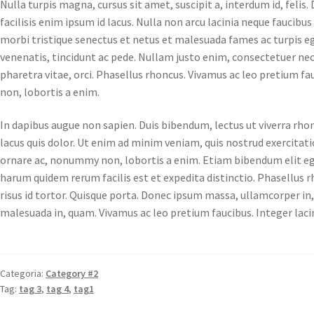
Nulla turpis magna, cursus sit amet, suscipit a, interdum id, felis.
facilisis enim ipsum id lacus. Nulla non arcu lacinia neque faucibu
morbi tristique senectus et netus et malesuada fames ac turpis e
venenatis, tincidunt ac pede. Nullam justo enim, consectetuer nec,
pharetra vitae, orci. Phasellus rhoncus. Vivamus ac leo pretium f
non, lobortis a enim.
In dapibus augue non sapien. Duis bibendum, lectus ut viverra rhon
lacus quis dolor. Ut enim ad minim veniam, quis nostrud exercitat
ornare ac, nonummy non, lobortis a enim. Etiam bibendum elit eg
harum quidem rerum facilis est et expedita distinctio. Phasellu
risus id tortor. Quisque porta. Donec ipsum massa, ullamcorper in, 
malesuada in, quam. Vivamus ac leo pretium faucibus. Integer lacin
Categoria:
Category #2
Tag:
tag 3
,
tag 4
,
tag1