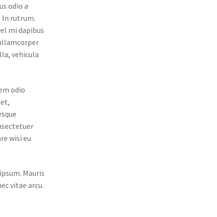
us odio a
. In rutrum.
vel mi dapibus
 ullamcorper
la, vehicula
 sem odio
et,
tesque
nsectetuer
re wisi eu
 ipsum. Mauris
ec vitae arcu.