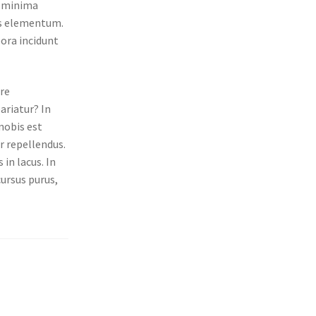
d minima
as elementum.
ora incidunt
ure
ariatur? In
nobis est
r repellendus.
in lacus. In
cursus purus,