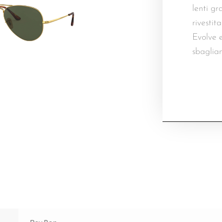
lenti g
rivestita
Evolve e
sbaglia