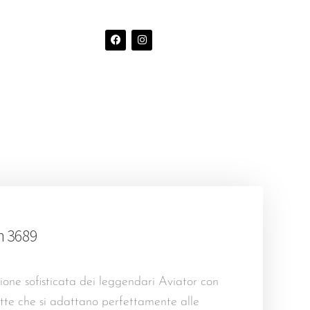
n 3689
zione sofisticata dei leggendari Aviator con
atte che si adattano perfettamente alle