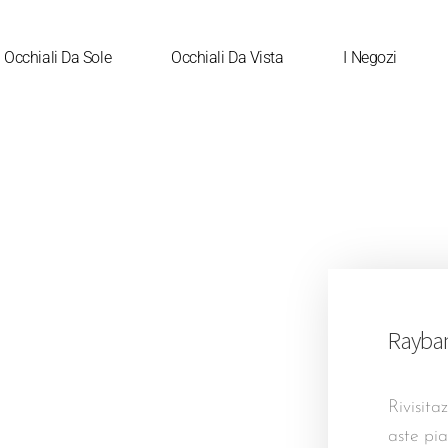
Occhiali Da Sole
Occhiali Da Vista
I Negozi
Rayba
Rivisita
aste pi