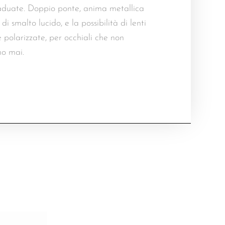
raduate. Doppio ponte, anima metallica
 di smalto lucido, e la possibilità di lenti
 polarizzate, per occhiali che non
no mai.